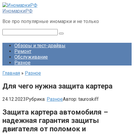
Перейти
к
ИномаркиРФ
контенту
Все про популярные иномарки и не только
Поиск:
Обзоры и тест-драйвы
Ремонт
Обслуживание
Разное
Главная
»
Разное
Для чего нужна защита картера
24.12.2023
Рубрика:
Разное
Автор:
tauroskiff
Защита картера автомобиля –
надежная гарантия защиты
двигателя от поломок и