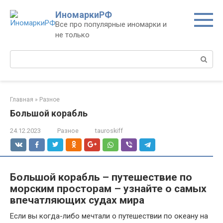
Перейти
ИномаркиРФ
к
Все про популярные иномарки и
контенту
не только
Поиск:
Главная
»
Разное
Большой корабль
24.12.2023
Разное
tauroskiff
Большой корабль – путешествие по
морским просторам – узнайте о самых
впечатляющих судах мира
Если вы когда-либо мечтали о путешествии по океану на