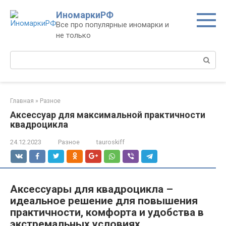
Перейти
ИномаркиРФ
к
Все про популярные иномарки и
контенту
не только
Поиск:
Главная
»
Разное
Аксессуар для максимальной практичности
квадроцикла
24.12.2023
Разное
tauroskiff
Аксессуары для квадроцикла –
идеальное решение для повышения
практичности, комфорта и удобства в
экстремальных условиях