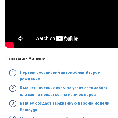
Похожие Записи:
Первый российский автомобиль Второе
рождение
5 мошеннических схем по угону автомобиля
или как не попасться на крючок воров
Bentley создаст заряженную версию модели
Bentayga