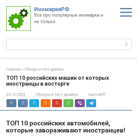
Перейти
ИномаркиРФ
к
Все про популярные иномарки и
контенту
не только
Поиск:
Главная
»
Обзоры и тест-драйвы
ТОП 10 российских машин от которых
иностранцы в восторге
24.12.2023
Обзоры и тест-драйвы
tauroskiff
ТОП 10 российских автомобилей,
которые завораживают иностранцев!