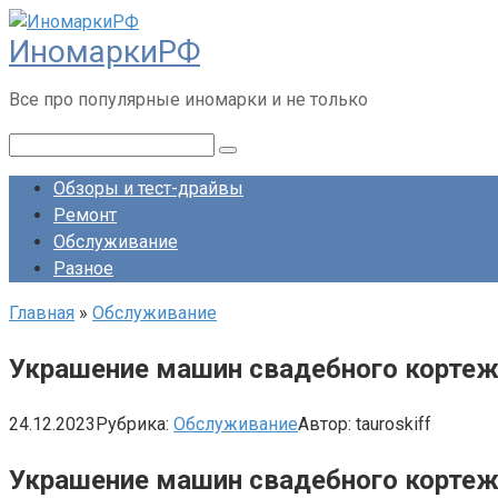
Перейти
ИномаркиРФ
к
контенту
Все про популярные иномарки и не только
Поиск:
Обзоры и тест-драйвы
Ремонт
Обслуживание
Разное
Главная
»
Обслуживание
Украшение машин свадебного корте
24.12.2023
Рубрика:
Обслуживание
Автор:
tauroskiff
Украшение машин свадебного кортежа