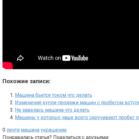
Похожие записи:
Машина бьется током что делать
Изменения купли-продажи машин с пробегом вступят
Не завелась машина что делать
Машины у которых чаще всего скручивают пробег п
0
лента
машина
украшение
Понравилась статья? Поделиться с друзьями: