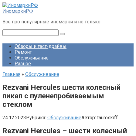
Перейти
к
ИномаркиРФ
контенту
Все про популярные иномарки и не только
Поиск:
Обзоры и тест-драйвы
Ремонт
Обслуживание
Разное
Главная
»
Обслуживание
Rezvani Hercules шести колесный
пикап с пуленепробиваемым
стеклом
24.12.2023
Рубрика:
Обслуживание
Автор:
tauroskiff
Rezvani Hercules – шести колесный