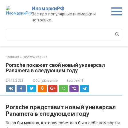
Перейти
ИномаркиРФ
к
Все про популярные иномарки и
контенту
не только
Поиск:
Главная
»
Обслуживание
Porsche покажет свой новый универсал
Panamera в следующем году
24.12.2023
Обслуживание
tauroskiff
Porsche представит новый универсал
Panamera в следующем году
Была бы машина, которая сочетала бы в себе комфорт и