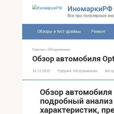
Перейти
ИномаркиРФ
к
контенту
Все про популярные ино
Обзоры и тест-драйвы
Ремонт
Главная
»
Обслуживание
Обзор автомобиля Opti
24.12.2023
Рубрика:
Обслуживание
Автор
Обзор автомобиля O
подробный анализ
характеристик, пр