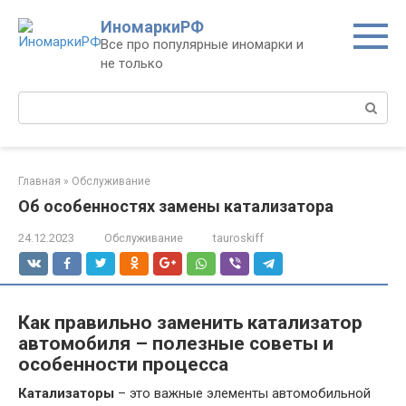
Перейти
ИномаркиРФ
к
Все про популярные иномарки и
контенту
не только
Поиск:
Главная
»
Обслуживание
Об особенностях замены катализатора
24.12.2023
Обслуживание
tauroskiff
Как правильно заменить катализатор
автомобиля – полезные советы и
особенности процесса
Катализаторы
– это важные элементы автомобильной