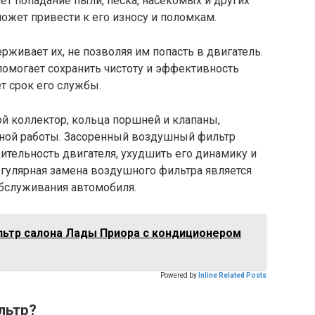
ет попадание пыли, песка, насекомых и других
может привести к его износу и поломкам.
рживает их, не позволяя им попасть в двигатель.
омогает сохранить чистоту и эффективность
т срок его службы.
ой коллектор, кольца поршней и клапаны,
ьной работы. Засоренный воздушный фильтр
тельность двигателя, ухудшить его динамику и
егулярная замена воздушного фильтра является
бслуживания автомобиля.
льтр салона Лады Приора с кондиционером
Powered by
Inline Related Posts
льтр?