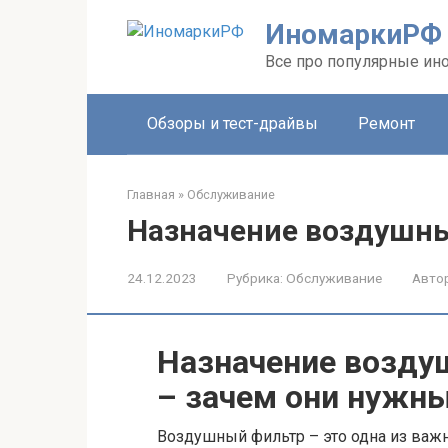
Перейти
ИномаркиРФ
к
контенту
Все про популярные ино
Обзоры и тест-драйвы
Ремонт
Главная
»
Обслуживание
Назначение воздушны
24.12.2023
Рубрика:
Обслуживание
Автор
Назначение возду
– зачем они нужны
Воздушный фильтр – это одна из важн