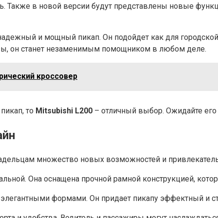
. Также в новой версии будут представлены новые функц
надежный и мощный пикап. Он подойдет как для городской
узы, он станет незаменимым помощником в любом деле.
трический кроссовер
пикап, то
Mitsubishi L200
– отличный выбор. Ожидайте его
айн
владельцам множество новых возможностей и привлекател
альной. Она оснащена прочной рамной конструкцией, кото
элегантными формами. Он придает пикапу эффектный и ст
орта и удобства. Водитель и пассажиры могут наслаждат