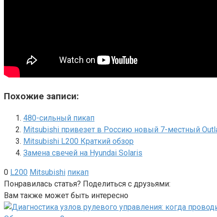
Похожие записи:
480-сильный пикап
Mitsubishi привезет в Россию новый 7-местный Outl
Mitsubishi L200 Краткий обзор
Замена свечей на Hyundai Solaris
0
L200
Mitsubishi
пикап
Понравилась статья? Поделиться с друзьями:
Вам также может быть интересно