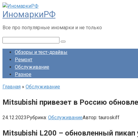
Перейти
ИномаркиРФ
к
контенту
Все про популярные иномарки и не только
Поиск:
Обзоры и тест-драйвы
Ремонт
Обслуживание
Разное
Главная
»
Обслуживание
Mitsubishi привезет в Россию обновл
24.12.2023
Рубрика:
Обслуживание
Автор:
tauroskiff
Mitsubishi L200 – обновленный пикап