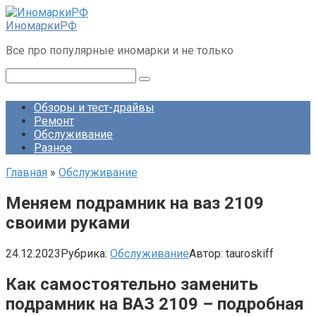
Перейти
к
ИномаркиРФ
контенту
Все про популярные иномарки и не только
Поиск:
Обзоры и тест-драйвы
Ремонт
Обслуживание
Разное
Главная
»
Обслуживание
Меняем подрамник на ваз 2109
своими руками
24.12.2023
Рубрика:
Обслуживание
Автор:
tauroskiff
Как самостоятельно заменить
подрамник на ВАЗ 2109 – подробная