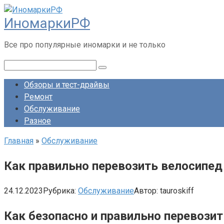
Перейти
ИномаркиРФ
к
контенту
Все про популярные иномарки и не только
Поиск:
Обзоры и тест-драйвы
Ремонт
Обслуживание
Разное
Главная
»
Обслуживание
Как правильно перевозить велосипед
24.12.2023
Рубрика:
Обслуживание
Автор:
tauroskiff
Как безопасно и правильно перевози