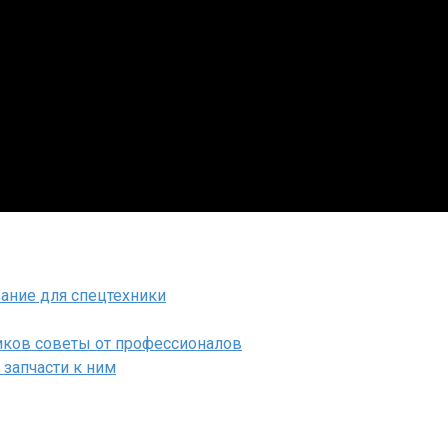
ание для спецтехники
ков советы от профессионалов
запчасти к ним