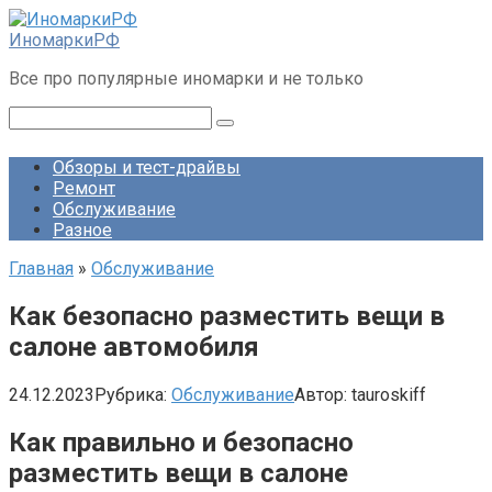
Перейти
к
ИномаркиРФ
контенту
Все про популярные иномарки и не только
Поиск:
Обзоры и тест-драйвы
Ремонт
Обслуживание
Разное
Главная
»
Обслуживание
Как безопасно разместить вещи в
салоне автомобиля
24.12.2023
Рубрика:
Обслуживание
Автор:
tauroskiff
Как правильно и безопасно
разместить вещи в салоне