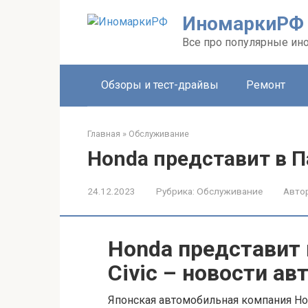
Перейти
ИномаркиРФ
к
контенту
Все про популярные ино
Обзоры и тест-драйвы
Ремонт
Главная
»
Обслуживание
Honda представит в П
24.12.2023
Рубрика:
Обслуживание
Автор
Honda представит
Civic – новости а
Японская автомобильная компания Ho