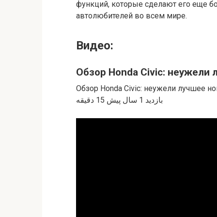
функций, которые сделают его еще б
автолюбителей во всем мире.
Видео:
Обзор Honda Civic: неужели 
Обзор Honda Civic: неужели лучшее новое авто? توسط carwow Русска
بازدید 1 سال پیش 15 دقیقه