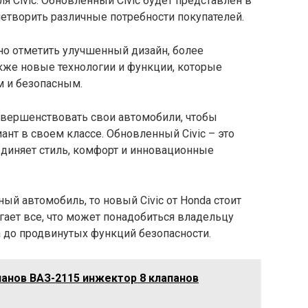
я Civic. Обновленный Civic будет представлен в
летворить различные потребности покупателей.
но отметить улучшенный дизайн, более
кже новые технологии и функции, которые
 и безопасным.
овершенствовать свои автомобили, чтобы
нт в своем классе. Обновленный Civic – это
единяет стиль, комфорт и инновационные
й автомобиль, то новый Civic от Honda стоит
агает все, что может понадобиться владельцу
 до продвинутых функций безопасности.
панов ВАЗ-2115 инжектор 8 клапанов