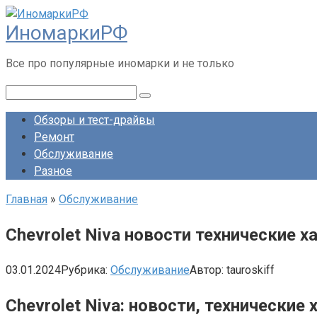
Перейти
ИномаркиРФ
к
контенту
Все про популярные иномарки и не только
Поиск:
Обзоры и тест-драйвы
Ремонт
Обслуживание
Разное
Главная
»
Обслуживание
Chevrolet Niva новости технические
03.01.2024
Рубрика:
Обслуживание
Автор:
tauroskiff
Chevrolet Niva: новости, технически