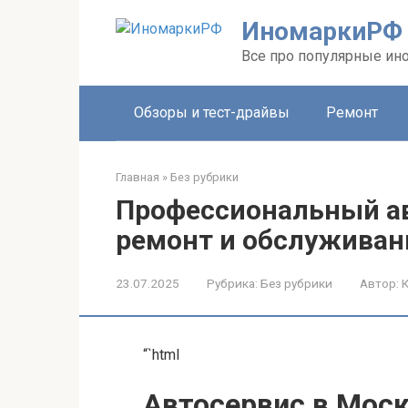
Перейти
ИномаркиРФ
к
контенту
Все про популярные ино
Обзоры и тест-драйвы
Ремонт
Главная
»
Без рубрики
Профессиональный ав
ремонт и обслуживан
23.07.2025
Рубрика:
Без рубрики
Автор:
“`html
Автосервис в Моск