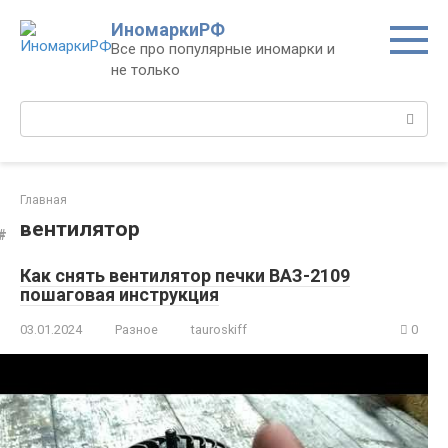
Перейти
ИномаркиРФ
к
Все про популярные иномарки и
контенту
не только
Поиск:
Главная
вентилятор
Как снять вентилятор печки ВАЗ-2109
пошаговая инструкция
03.01.2024
Разное
tauroskiff
0