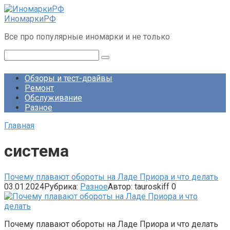
Перейти
к
ИномаркиРФ
контенту
Все про популярные иномарки и не только
Поиск:
Обзоры и тест-драйвы
Ремонт
Обслуживание
Разное
Главная
система
Почему плавают обороты на Ладе Приора и что делать
03.01.2024
Рубрика:
Разное
Автор:
tauroskiff
0
Почему плавают обороты на Ладе Приора и что делать