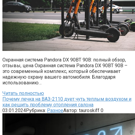
Охранная система Pandora DX 90BT 90B: полный обзор,
отзывы, цена Охранная система Pandora DX 90BT 90B –
это современный комплекс, который обеспечивает
надежную охрану вашего автомобиля. Благодаря
использованию…
Читать полностью
Почему печка на ВАЗ-2110 дует чуть теплым воздухом и
как решить проблему отопления салона
03.01.2024
Рубрика:
Разное
Автор:
tauroskiff
0