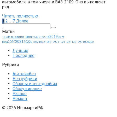
автомобиля, в том числе и ВАЗ-2109. Она выполняет
ряд…
Читать полностью
Пагинация
1
2
…
7
Далее
записей
Поиск:
Метки
2019
2018
16 клапанов
0404
1080
1973
2012
2019
2021
2020
2022
года
2106
2107
2108
2109
2110
2112
2113
21099
1000000
Лучшие
Последние
Рубрики
Автоликбез
Без рубрики
Обзоры и тест-драйвы
Обслуживание
Разное
Ремонт
© 2026 ИномаркиРФ